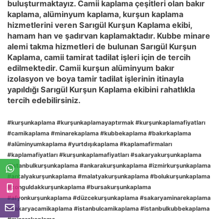
buluşturmaktayız. Camii kaplama çeşitleri olan bakır
kaplama, alüminyum kaplama, kurşun kaplama
hizmetlerini veren Sarıgül Kurşun Kaplama ekibi,
hamam han ve şadırvan kaplamaktadır. Kubbe minare
alemi takma hizmetleri de bulunan Sarıgül Kurşun
Kaplama, camii tamirat tadilat işleri için de tercih
edilmektedir. Camii kurşun alüminyum bakır
izolasyon ve boya tamir tadilat işlerinin itinayla
yapıldığı Sarıgül Kurşun Kaplama ekibini rahatlıkla
tercih edebilirsiniz.
#kurşunkaplama #kurşunkaplamayaptırmak #kurşunkaplamafiyatları
#camikaplama #minarekaplama #kubbekaplama #bakırkaplama
#alüminyumkaplama #yurtdışıkaplama #kaplamafirmaları
#kaplamafiyatları #kurşunkaplamafiyatları #sakaryakurşunkaplama
#istanbulkurşunkaplama #ankarakurşunkaplama #izmirkurşunkaplama
#antalyakurşunkaplama #malatyakurşunkaplama #bolukurşunkaplama
#zonguldakkurşunkaplama #bursakurşunkaplama
#afyonkurşunkaplama #düzcekurşunkaplama #sakaryaminarekaplama
#sakaryacamikaplama #istanbulcamikaplama #istanbulkubbekaplama