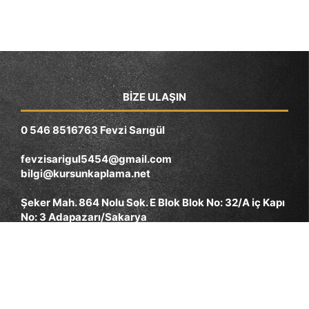
BIZE ULAŞIN
0 546 8516763 Fevzi Sarıgül
fevzisarigul5454@gmail.com
bilgi@kursunkaplama.net
Şeker Mah. 864 Nolu Sok. E Blok Blok No: 32/A iç Kapı
No: 3 Adapazarı/Sakarya
HIZLI ERIŞIM