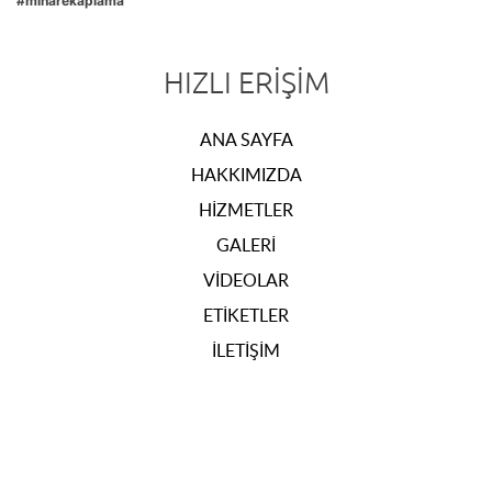
#minarekaplama
HIZLI ERIŞIM
ANA SAYFA
HAKKIMIZDA
HIZMETLER
GALERI
VIDEOLAR
ETIKETLER
İLETIŞIM