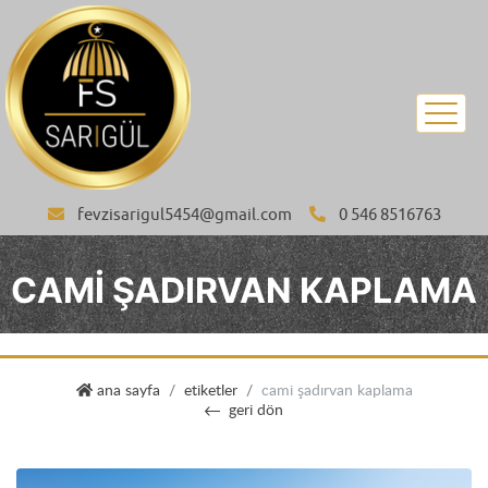
fevzisarigul5454@gmail.com
0 546 8516763
CAMI ŞADIRVAN KAPLAMA
sarıgül kurşun kaplama
ana sayfa
etiketler
cami şadırvan kaplama
geri dön