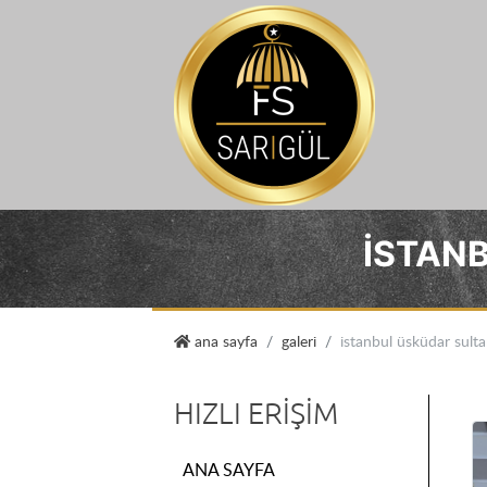
İSTAN
sarıgül kurşun kaplama
ana sayfa
galeri
i̇stanbul üsküdar sult
HIZLI ERIŞIM
ANA SAYFA