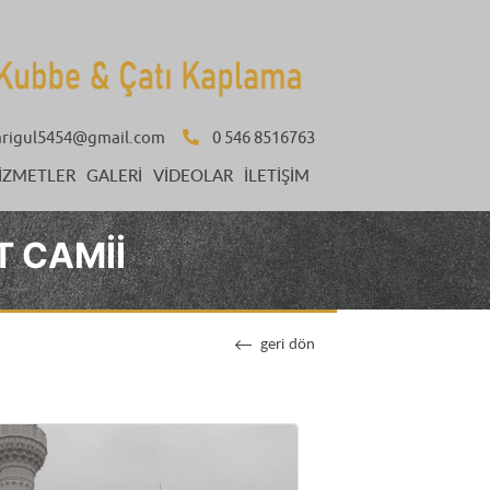
arigul5454@gmail.com
0 546 8516763
IZMETLER
GALERI
VIDEOLAR
İLETIŞIM
 CAMII
geri dön