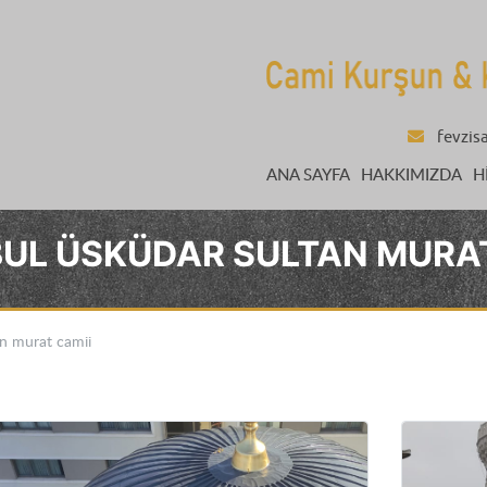
fevzis
ANA SAYFA
HAKKIMIZDA
H
BUL ÜSKÜDAR SULTAN MURAT
an murat camii