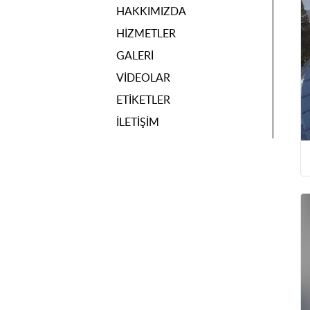
HAKKIMIZDA
HIZMETLER
GALERI
VIDEOLAR
ETIKETLER
İLETIŞIM